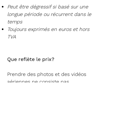
Peut être dégressif si basé sur une
longue période ou récurrent dans le
temps
Toujours exprimés en euros et hors
TVA
Que reflète le prix?
Prendre des photos et des vidéos
aériennes ne consiste pas
seulement à faire décoller un drone,
voler et prendre quelques photos.
La procédure se déroule en trois
étapes, la
Préparation, le Production
et la Post-Production