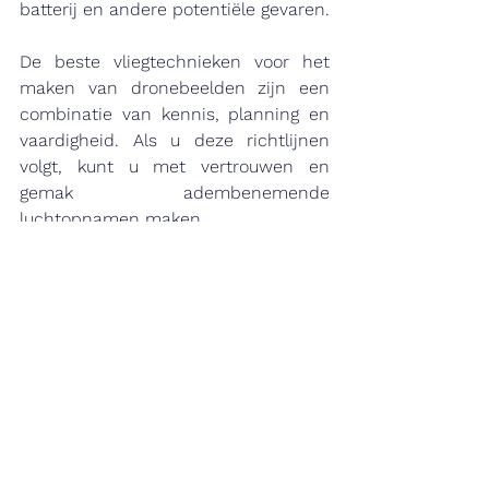
batterij en andere potentiële gevaren.
De beste vliegtechnieken voor het 
maken van dronebeelden zijn een 
combinatie van kennis, planning en 
vaardigheid. Als u deze richtlijnen 
volgt, kunt u met vertrouwen en 
gemak adembenemende 
luchtopnamen maken.
Hulp nodig bij het plannen van uw 
next flight? AirManno heeft ervaring 
en kan advies geven, van locatie 
scouting tot drone veiligheid en 
regelgeving. 
Neem contact op 
voor 
meer informatie.
dronefotographie
tips en technieken
vlekkeloze vlucht